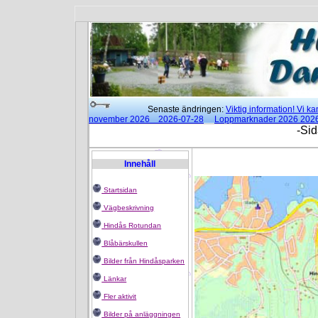
Senaste ändringen:
Viktig information! Vi 
november 2026 2026-07-28
Loppmarknader 2026 202
15:00 2026-02-25
Moderna danser klockan 18:00 - 21:3
-Sid
Rotundan
2025-01-14
Innehåll
Startsidan
Vägbeskrivning
Hindås Rotundan
Blåbärskullen
Bilder från Hindåsparken
Länkar
Fler aktivit
Bilder på anläggningen