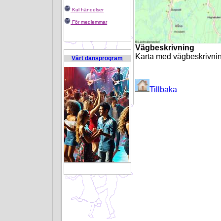
Kul händelser
För medlemmar
Vägbeskrivning
Karta med vägbeskrivni
Vårt dansprogram
Tillbaka
B 4791542 U 750292