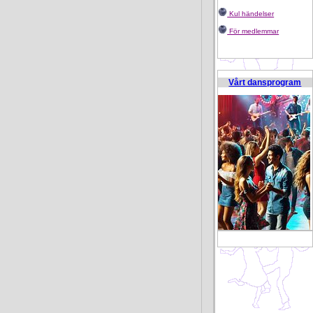
Kul händelser
För medlemmar
Vårt dansprogram
B 4791476 U 750266