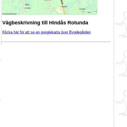
Vägbeskrivning till Hindås Rotunda
Klicka här för att se en googlekarta över Bygdegården