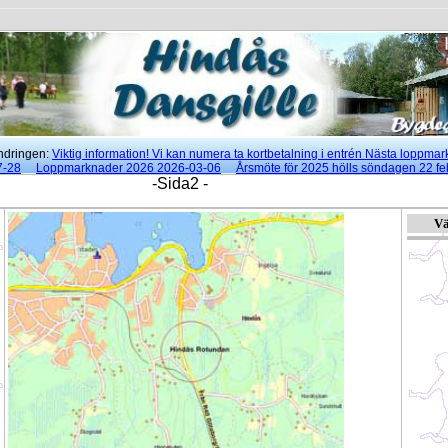
ingen:
Viktig information! Vi kan numera ta kortbetalning i entrén Nästa loppma
7-28
Loppmarknader 2026 2026-03-06
Årsmöte för 2025 hölls söndagen 22 fe
rna danser klockan 18:00 - 21:30 2025-05-21
-Sida2 -
Innehåll 2025-05-21
Hindås by
Vä