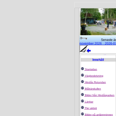
Senaste ändr
november 2026 2026-0
15:00 2026-02-25
Mode
Rotundan
2025-01-14
Innehåll
Startsidan
Vägbeskrivning
Hindås Rotundan
Blåbärskullen
Bilder från Hindåsparken
Länkar
Fler aktivit
Bilder på anläggningen