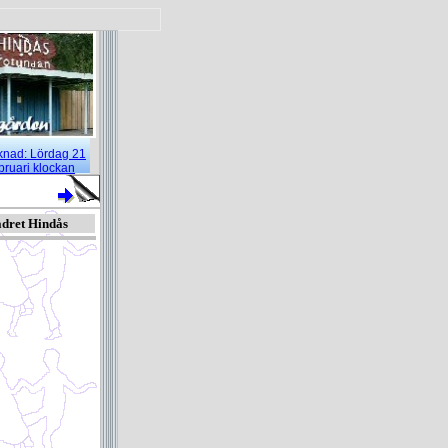
rknad: Lördag 21
bruari klockan
gdegård
dret Hindås