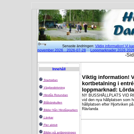
Senaste ändringen:
Viktig information! Vi 
november 2026 2026-07-28
Loppmarknader 2026 202
15:00 2026-02-25
Moderna danser klockan 18:00 - 21:3
-Sid
Rotundan
2025-01-14
Innehåll
Viktig information! 
Startsidan
kortbetalning i entr
Vägbeskrivning
loppmarknad: Lörda
NY BUSSHÅLLPLATS VID ROT
Hindås Rotundan
vid den nya hållplatsen som h
Blåbärskullen
hållplatsen efter Hjortviken p
Rävlanda
Bilder från Hindåsparken
Länkar
Fler aktivit
Bilder på anläggningen