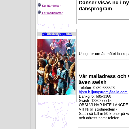
Danser visas nu i ny
Kul händelser
dansprogram
För medlemmar
Vårt dansprogram
Uppgifter om årsmötet finns 
Vår mailadress och 
även swish
Telefon: 0730-633528
bjorn.b.ljungstrom@telia.com
Bankgiro: 685-3360
Swish: 1230277715
B 4792364 U 750338
OBS! VI HAR INTE LÄNGRE
Vill Ni bli stödmedlem?
Sätt i så fall in 50 kronor på 
och adress samt telefon