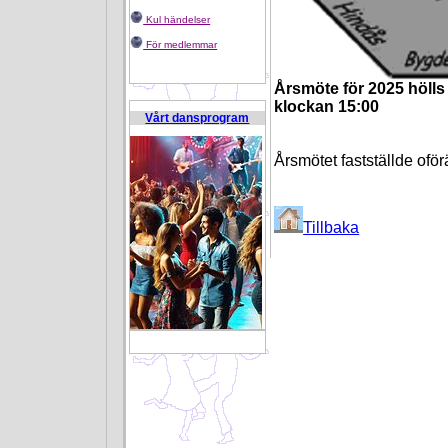
Kul händelser
För medlemmar
Årsmöte för 2025 hölls
klockan 15:00
Vårt dansprogram
Årsmötet fastställde ofö
Tillbaka
B 4792637 U 750399