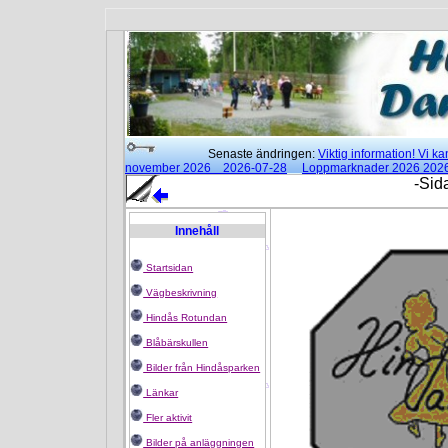
Senaste ändringen:
Viktig information! Vi 
november 2026 2026-07-28
Loppmarknader 2026 202
15:00 2026-02-25
Moderna danser klockan 18:00 - 21:3
-Sid
Rotundan
2025-01-14
Innehåll
Startsidan
Vägbeskrivning
Hindås Rotundan
Blåbärskullen
Bilder från Hindåsparken
Länkar
Fler aktivit
Bilder på anläggningen