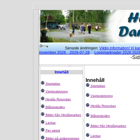
Senaste ändringen:
Viktig information! Vi 
november 2026 2026-07-28
Loppmarknader 2026 202
15:00 2026-02-25
Moderna danser klockan 18:00 - 21:3
-Sid
Rotundan
2025-01-14
Innehåll
Innehåll
Startsidan
Startsidan
Vägbeskrivning
Vägbeskrivning
Hindås Rotundan
Hindås Rotundan
Blåbärskullen
Bilder från Hindåsparken
Blåbärskullen
Länkar
Bilder från Hindåsparken
Fler aktivit
Länkar
Bilder på anläggningen