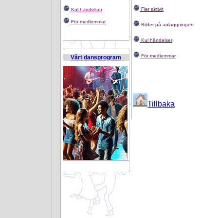
Fler aktivit
Kul händelser
För medlemmar
Bilder på anläggningen
Kul händelser
För medlemmar
Vårt dansprogram
Tillbaka
B 4791524 U 750287